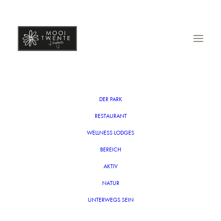
ALLGEMEINE
GESCHÄFTSBEDIN
DER PARK
RESTAURANT
WELLNESS LODGES
BEREICH
AKTIV
GUT ZU WISSEN!
NATUR
UNTERWEGS SEIN
WAS ZU ERWARTEN IST