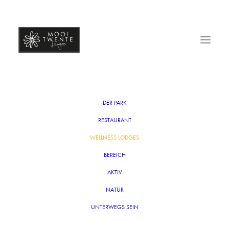
DER PARK
RESTAURANT
WELLNESS LODGES
BEREICH
AKTIV
NATUR
UNTERWEGS SEIN
In einer wirklich einzigartigen Lage in Markelo – Hof van
Twente, umgeben von wunderschönen Naturgebieten,