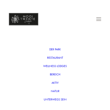
MOOI TWENTE TWENTE
7. JUNI 2023
|
BY
ADMIN
DER PARK
RESTAURANT
WELLNESS LODGES
BEREICH
AKTIV
NATUR
UNTERWEGS SEIN