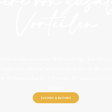
ere von zusä
Vorteilen
Minute in einer luxuriösen Wellness-Lodge dem Alltag e
te-Angebot im schönen Twente? Hier findest du die Out
einer Wellness-Lodge für 4 Personen mit Sauna und O
Lodges.
SUCHEN & BUCHEN